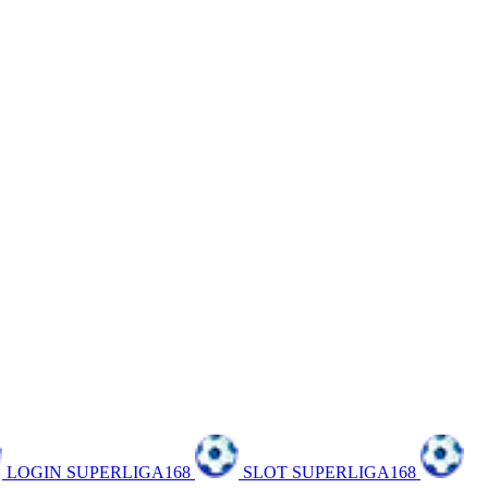
LOGIN SUPERLIGA168
SLOT SUPERLIGA168