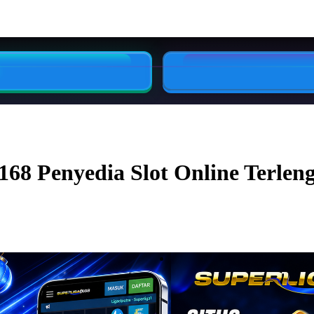
Penyedia Slot Online Terleng