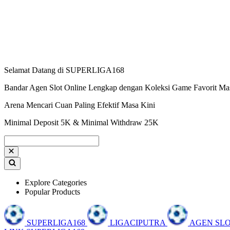
Selamat Datang di SUPERLIGA168
Bandar Agen Slot Online Lengkap dengan Koleksi Game Favorit Ma
Arena Mencari Cuan Paling Efektif Masa Kini
Minimal Deposit 5K & Minimal Withdraw 25K
Explore Categories
Popular Products
SUPERLIGA168
LIGACIPUTRA
AGEN SL