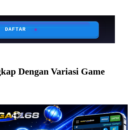
DAFTAR
kap Dengan Variasi Game