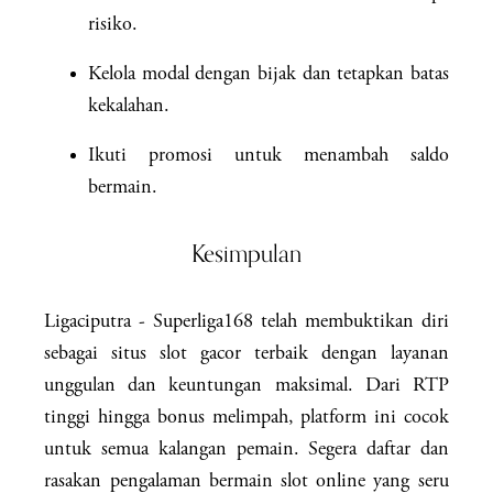
risiko.
Kelola modal dengan bijak dan tetapkan batas
kekalahan.
Ikuti promosi untuk menambah saldo
bermain.
Kesimpulan
Ligaciputra - Superliga168 telah membuktikan diri
sebagai situs slot gacor terbaik dengan layanan
unggulan dan keuntungan maksimal. Dari RTP
tinggi hingga bonus melimpah, platform ini cocok
untuk semua kalangan pemain. Segera daftar dan
rasakan pengalaman bermain slot online yang seru