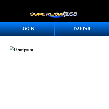
O
0
p
e
n
M
LOGIN
DAFTAR
e
n
u