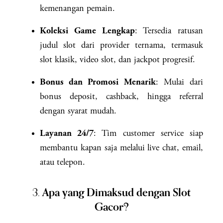
kemenangan pemain.
Koleksi Game Lengkap
: Tersedia ratusan
judul slot dari provider ternama, termasuk
slot klasik, video slot, dan jackpot progresif.
Bonus dan Promosi Menarik
: Mulai dari
bonus deposit, cashback, hingga referral
dengan syarat mudah.
Layanan 24/7
: Tim customer service siap
membantu kapan saja melalui live chat, email,
atau telepon.
3.
Apa yang Dimaksud dengan Slot
Gacor?