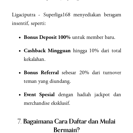
Ligaciputra - Superliga168 menyediakan beragam
insentif, seperti:
Bonus Deposit 100%
untuk member baru.
Cashback Mingguan
hingga 10% dari total
kekalahan.
Bonus Referral
sebesar 20% dari turnover
teman yang diundang.
Event Spesial
dengan hadiah jackpot dan
merchandise eksklusif.
7.
Bagaimana Cara Daftar dan Mulai
Bermain?