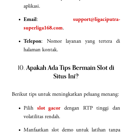
aplikasi.
Email
:
support@ligaciputra-
superliga168.com
.
Telepon
: Nomor layanan yang tertera di
halaman kontak.
10.
Apakah Ada Tips Bermain Slot di
Situs Ini?
Berikut tips untuk meningkatkan peluang menang:
Pilih
slot gacor
dengan RTP tinggi dan
volatilitas rendah.
Manfaatkan slot demo untuk latihan tanpa