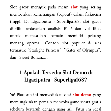
Slot gacor merujuk pada mesin
slot
yang sering
memberikan kemenangan (payout) dalam frekuensi
tinggi. Di Ligaciputra - Superliga168, slot gacor
dipilih berdasarkan analisis RTP dan volatilitas
untuk memastikan pemain memiliki peluang
menang optimal. Contoh slot populer di sini
termasuk "Starlight Princess", "Gates of Olympus",
dan "Sweet Bonanza".
4.
Apakah Tersedia Slot Demo di
Ligaciputra - Superliga168?
Ya! Platform ini menyediakan opsi
slot demo
yang
memungkinkan pemain mencoba game secara gratis
sebelum bertaruh dengan uang asli. Fitur ini ideal